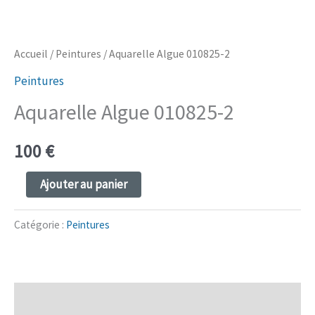
Accueil
/
Peintures
/ Aquarelle Algue 010825-2
Peintures
Aquarelle Algue 010825-2
100
€
quantité
Ajouter au panier
de
Aquarelle
Catégorie :
Peintures
Algue
010825-
2
Description