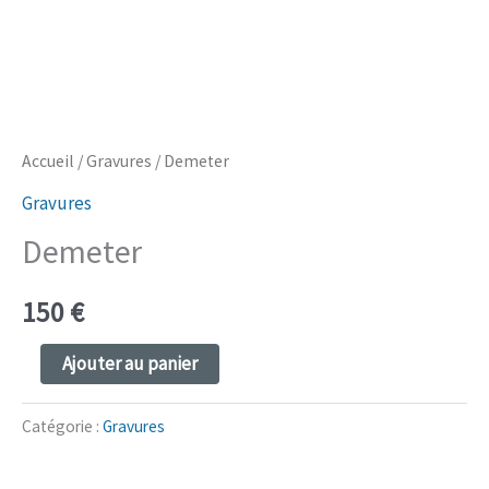
Aller
au
contenu
Accueil
/
Gravures
/ Demeter
Gravures
Demeter
150
€
quantité
Ajouter au panier
de
Demeter
Catégorie :
Gravures