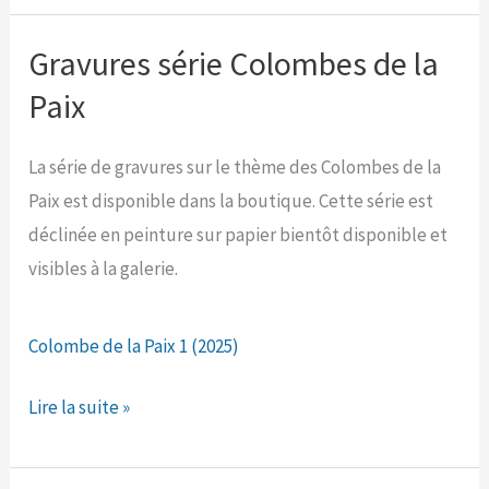
gravure
au
Gravures série Colombes de la
Musée
Paix
de
la
La série de gravures sur le thème des Colombes de la
Faïence
Paix est disponible dans la boutique. Cette série est
de
déclinée en peinture sur papier bientôt disponible et
Quimper
visibles à la galerie.
Colombe de la Paix 1 (2025)
Gravures
Lire la suite »
série
Colombes