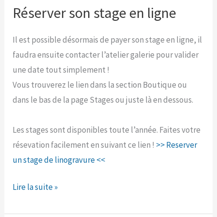
de
Réserver son stage en ligne
la
Paix
Il est possible désormais de payer son stage en ligne, il
faudra ensuite contacter l’atelier galerie pour valider
une date tout simplement !
Vous trouverez le lien dans la section Boutique ou
dans le bas de la page Stages ou juste là en dessous.
Les stages sont disponibles toute l’année. Faites votre
résevation facilement en suivant ce lien !
>> Reserver
un stage de linogravure <<
Réserver
Lire la suite »
son
stage