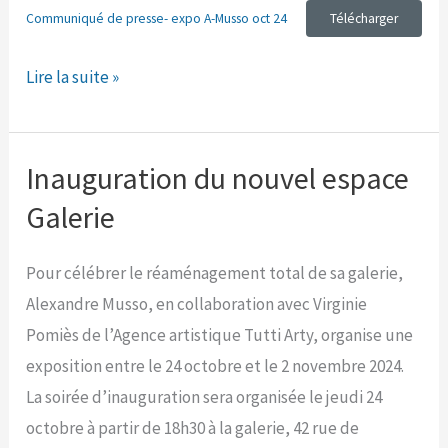
Communiqué de presse- expo A-Musso oct 24
Télécharger
Communiqué
Lire la suite »
de
presse
:
Inauguration du nouvel espace
Exposition
Galerie
d’octobre
2024
Pour célébrer le réaménagement total de sa galerie,
Alexandre Musso, en collaboration avec Virginie
Pomiès de l’Agence artistique Tutti Arty, organise une
exposition entre le 24 octobre et le 2 novembre 2024.
La soirée d’inauguration sera organisée le jeudi 24
octobre à partir de 18h30 à la galerie, 42 rue de