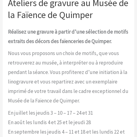
les
Ateliers de gravure au Musée de
stages
la Faïence de Quimper
de
linogravure
Réalisez une gravure à partir d’une sélection de motifs
printemps
extraits des décors des faïenceries de Quimper.
2026
Nous vous proposons un choix de motifs, que vous
retrouverez au musée, à interpréter ou à reproduire
pendant la séance. Vous profiterez d’une initiation à la
linogravure et vous repartirez avec un exemplaire
imprimé de votre travail dans le cadre exceptionnel du
Musée de la Faïence de Quimper.
En juillet les jeudis 3 – 10 – 17 – 24 et 31
En août les lundis 4 et 25 et le jeudi 28
En septembre les jeudis 4 – 11 et 18 et les lundis 22 et