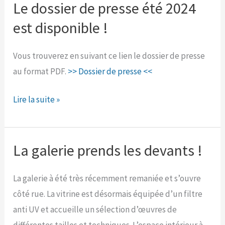
espace
Le dossier de presse été 2024
Galerie
est disponible !
Vous trouverez en suivant ce lien le dossier de presse
au format PDF.
>> Dossier de presse <<
Le
Lire la suite »
dossier
de
presse
La galerie prends les devants !
été
2024
La galerie à été très récemment remaniée et s’ouvre
est
côté rue. La vitrine est désormais équipée d’un filtre
disponible
anti UV et accueille un sélection d’œuvres de
!
différentes tailles et techniques. L’espace intérieur à