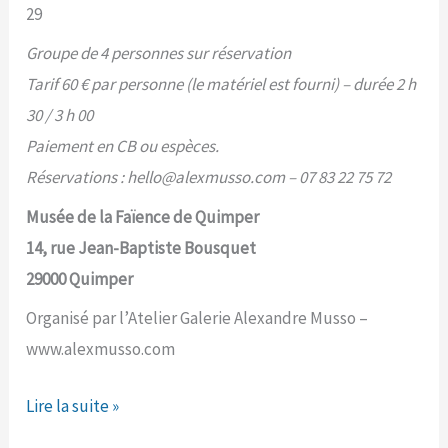
29
Groupe de 4 personnes sur réservation
Tarif 60 € par personne (le matériel est fourni) – durée 2 h
30 / 3 h 00
Paiement en CB ou espèces.
Réservations : hello@alexmusso.com – 07 83 22 75 72
Musée de la Faïence de Quimper
14, rue Jean-Baptiste Bousquet
29000 Quimper
Organisé par l’Atelier Galerie Alexandre Musso –
www.alexmusso.com
Ateliers
Lire la suite »
de