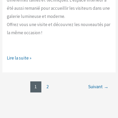
été aussi remanié pour accueillir les visiteurs dans une
galerie lumineuse et moderne.
Offrez vous une visite et découvrez les nouveautés par
la même occasion !
La
Lire la suite »
galerie
prends
les
1
2
Suivant
→
devants
!