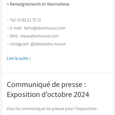
> Renseignements et réservations
– Tel. 07.83.22.75.72
– E-mail : hello@alexmusso.com
– Web : www.alexmusso.com
– Instagram : @alexandre.musso
Stages
Lire la suite »
de
linogravure
à
Communiqué de presse :
l’atelier
Exposition d’octobre 2024
!
Voici le communiqué de presse pour l’exposition :